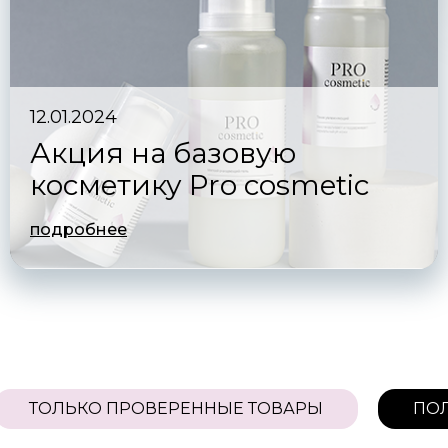
Подобрать средства
Я согласен на обработку
персональных данных
12.01.2024
Акция на базовую
косметику Pro сosmetic
подробнее
ТОЛЬКО ПРОВЕРЕННЫЕ ТОВАРЫ
П